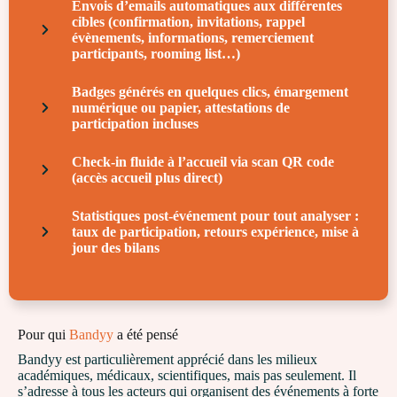
Envois d’emails automatiques aux différentes
cibles
(confirmation, invitations, rappel
évènements, informations, remerciement
participants, rooming list…)
Badges générés en quelques clics, émargement
numérique ou papier, attestations de
participation incluses
Check-in fluide à l’accueil via scan QR code
(accès accueil plus direct)
Statistiques post-événement pour tout analyser :
taux de participation,
retours expérience, mise à
jour des bilans
Pour qui
Bandyy
a été pensé
Bandyy est particulièrement apprécié dans les milieux
académiques, médicaux, scientifiques, mais pas seulement. Il
s’adresse à tous les acteurs qui organisent des événements à forte