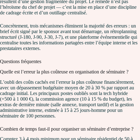
résultent d’une gestion fragmentée du projet. Le remède n’est pas
l’héroïsme du chef de projet — c’est la mise en place d’une discipline
de cadrage écrite et d’un outillage centralisé.
Concrètement, trois mécanismes éliminent la majorité des erreurs : un
brief écrit signé par le sponsor avant tout démarrage, un rétroplanning
structuré (J-180, J-90, J-30, J-7), et une plateforme événementielle qui
centralise toutes les informations partagées entre l’équipe interne et les
prestataires externes.
Questions fréquentes
Quelle est l’erreur la plus coûteuse en organisation de séminaire ?
L’oubli des coûts cachés est l’erreur la plus coûteuse financièrement,
avec un dépassement budgétaire moyen de 20 à 30 % par rapport au
cadrage initial. Les principaux postes oubliés sont la tech hybride
(+500 à 1 000 €), la commission agence (10 à 15 % du budget), les
extras de dernière minute (salle annexe, transport tardif) et la gestion
administrative interne, estimée à 15 à 25 jours-homme pour un
séminaire de 100 personnes.
Combien de temps faut-il pour organiser un séminaire d’entreprise ?
Comptez 3 à 4 mois minimum pour un séminaire résidentiel de 50 à